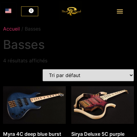
0
Accueil
/ Basses
Basses
4 résultats affichés
Myra 4C deep blue burst
Sirya Deluxe 5C purple