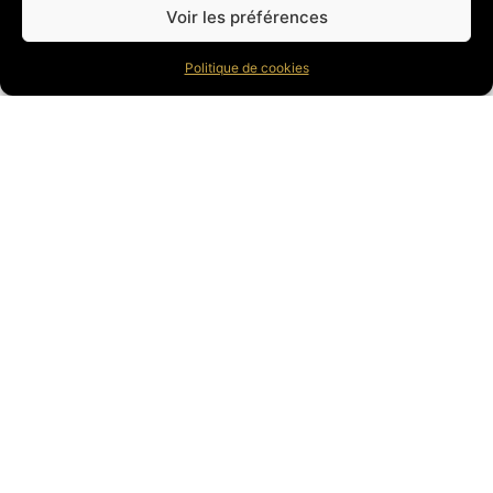
Voir les préférences
338 Route de Beauregard – 84350 Courthézon
France
Tel: +33 (0)6 79 24 42 61
Politique de cookies
Email : contact@lairat.com
GET IN TOUCH
contact@lairat.com
www.lairat.com
Our Location
QUICK LINKS
ACCUEIL
BASSES
GUITARES
BOUTIQUE
CHOISIS TON TOP
ARTISTES
ATELIER
NEWS
CONTACT
Panier
Facebook
Instagram
YouTube
CGV
Politique de cookies (UE)
Politique de confidentialité
Mentions légales