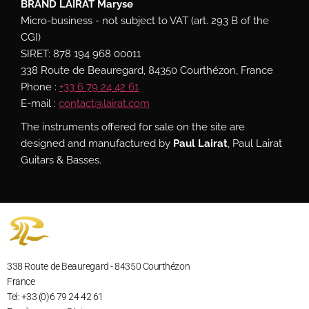
BRAND LAIRAT Maryse
Micro-business - not subject to VAT (art. 293 B of the
CGI)
SIRET: 878 194 968 00011
338 Route de Beauregard, 84350 Courthézon, France
Phone :
+33 6 79 24 42 61
E-mail :
contact@lairat.com
The instruments offered for sale on the site are
designed and manufactured by
Paul Lairat
, Paul Lairat
Guitars & Basses.
338 Route de Beauregard - 84350 Courthézon
France
Tel: +33 (0)6 79 24 42 61